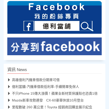
資訊 News
高雄億利汽機車借款分期車可借
億利當舖-汽機車借款低利率-手續簡單免保人
不只iPhone 15傳大漲價！蘋果全新材質保護殼也恐貴1倍
Mazda新車攻勢連發 CX-60豪華休旅10月登台
里程數破 260 萬公里！Toyota 經銷商回購並展示紀念