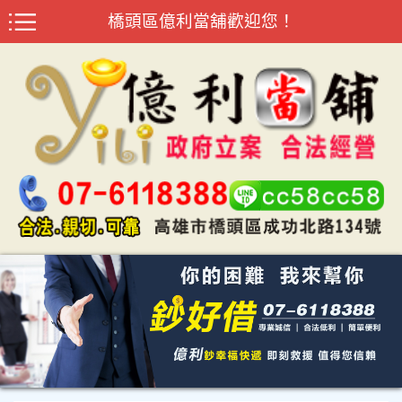
橋頭區億利當舖歡迎您！