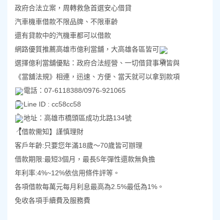
政府合法立案，周轉救急首選安心借貸
汽車機車借款不限品牌、不限車齡
還有貸款中的汽機車都可以借款
網路優質推薦高雄市億利當舖，大高雄各區皆可
選擇億利當舖優點：政府合法經營、一切借貸事項皆與
《當舖法規》相連，迅速、方便、當天就可以拿到款項
電話：07-6118388/0976-921065
Line ID : cc58cc58
地址：高雄市橋頭區成功北路134號
【借款需知】謹慎理財
客戶年齡:只要您年滿18歲～70歲皆可辦理
借款期限:最短3個月，最長5年彈性還款無負擔
年利率:4%~12%依信用條件評等。
各項借款每萬元每月利息最高為2.5%最低為1%。
免收各項手續費及服務費