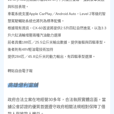
與科技表現。
車載系統支援Apple CarPlay／Android Auto，Level 2等級的智
慧駕駛輔助系統也將列為標準配備。
根據現有資訊，CX-60首波將提供2.5升四缸自然進氣，以及3.3
升六缸渦輪增壓兩種汽油動力選擇
前者具備188匹／25.5公斤米輸出數據，提供後驅與四驅車型。
後者則有48V輕油電技術加持
提供284匹／45.8公斤米的動力輸出，有四驅車型選擇。
轉貼自由電子報
高雄億利當舖
政府合法立案在地經營30多年，合法執照實體店面，當
舖公會認證的優質
首選遵守政府相關法規相對保障了借
款人與放款人權益。