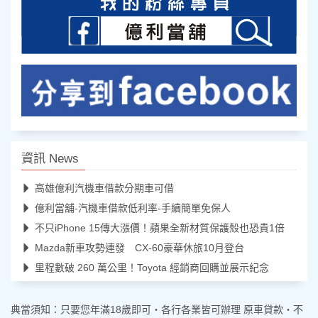
資訊 News
高雄億利汽機車借款分期車可借
億利當舖-汽機車借款低利率-手續簡單免保人
不只iPhone 15傳大漲價！蘋果全新材質保護殼也恐貴1倍
Mazda新車攻勢連發 CX-60豪華休旅10月登台
里程數破 260 萬公里！Toyota 經銷商回購並展示紀念
典當須知：只要您年滿18歲即可‧各行各業皆可辦理 原車貸款‧不