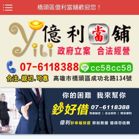
橋頭區億利當舖歡迎您！