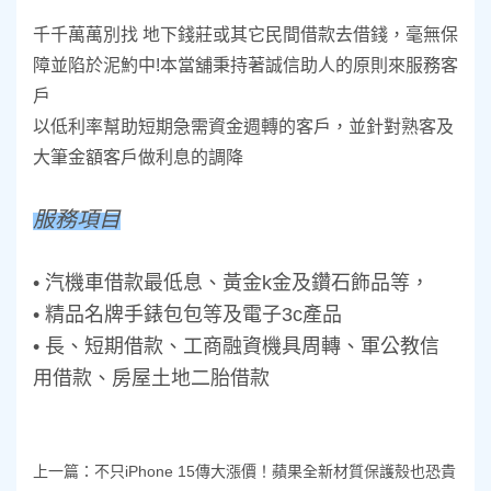
千千萬萬別找 地下錢莊或其它民間借款去借錢，毫無保
障並陷於泥魡中!本當舖
秉持著誠信助人的原則來服務客
戶
以低利率幫助短期急需資金週轉的客戶，並針對熟客及
大筆金額客戶做利息的調降
服務項目
• 汽機車借款最低息、黃金k金及鑽石飾品等，
• 精品名牌手錶包包等及電子3c產品
• 長、短期借款、工商融資機具周轉、軍公教信
用借款、房屋土地二胎借款
上一篇：
不只iPhone 15傳大漲價！蘋果全新材質保護殼也恐貴