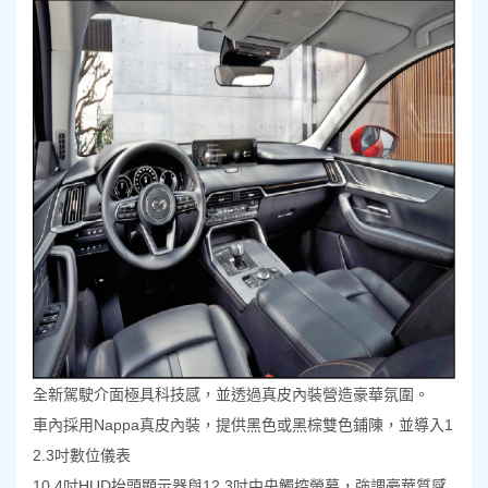
全新駕駛介面極具科技感，並透過真皮內裝營造豪華氛圍。
車內採用Nappa真皮內裝，提供黑色或黑棕雙色鋪陳，並導入1
2.3吋數位儀表
10.4吋HUD抬頭顯示器與12.3吋中央觸控螢幕，強調豪華質感