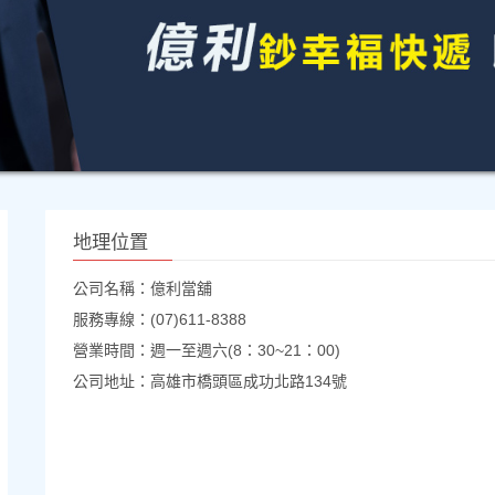
地理位置
公司名稱：億利當舖
服務專線：(07)611-8388
營業時間：週一至週六(8：30~21：00)
公司地址：高雄市橋頭區成功北路134號