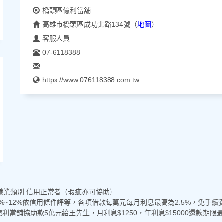
橋頭區億利當舖
高雄市橋頭區成功北路134號
（
地圖
）
客服人員
07-6118388
https://www.076118388.com.tw
職業類別 信用正常者（瑕疵亦可協助）
%~12%依信用條件評等，各項借款每萬元每月利息最高為2.5%，免手
利當舖協助款5萬元給王先生，月利息$1250，年利息$15000還款期限