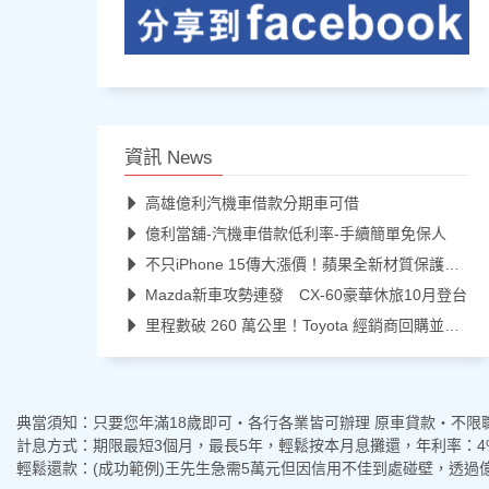
資訊 News
高雄億利汽機車借款分期車可借
億利當舖-汽機車借款低利率-手續簡單免保人
不只iPhone 15傳大漲價！蘋果全新材質保護殼也恐貴1倍
Mazda新車攻勢連發 CX-60豪華休旅10月登台
里程數破 260 萬公里！Toyota 經銷商回購並展示紀念
典當須知：只要您年滿18歲即可‧各行各業皆可辦理 原車貸款‧不限
計息方式：期限最短3個月，最長5年，輕鬆按本月息攤還，年利率：4
​輕鬆還款：(成功範例)王先生急需5萬元但因信用不佳到處碰壁，透過億